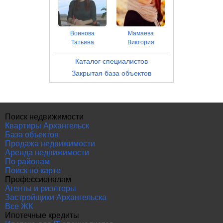
Воинова
Мамаева
Татьяна
Виктория
Каталог специалистов
Закрытая база объектов
Поиск недвижимости
Квартиры Архангельск
База объектов
Продажа недвижимости
Аренда недвижимости
По районам
Поиск по карте
Профессионалам
Агенты и риэлторы
Застройщики Архангельска
Все ЖК
Ипотечные кредиты