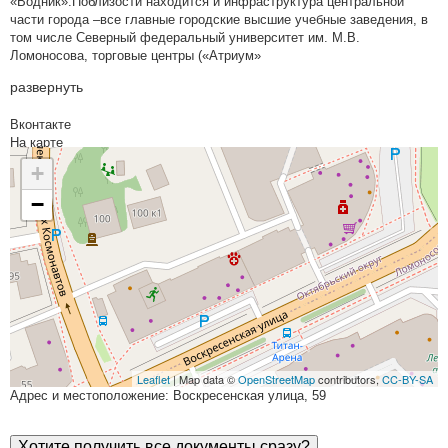
«Водник».Поблизости находится и инфраструктура центральной
части города –все главные городские высшие учебные заведения, в
том числе Северный федеральный университет им. М.В.
Ломоносова, торговые центры («Атриум»
развернуть
Вконтакте
На карте
+
−
Leaflet
| Map data ©
OpenStreetMap
contributors,
CC-BY-SA
Адрес и местоположение: Воскресенская улица, 59
Хотите получить все документы сразу?