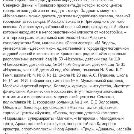
Северной Двины и Троицкого проспекта.До исторического центра
города можно дойти за пятнадцать минут. За десять минут от
«Империала» можно доехать до железнодорожного вокзала, главной
городской автостанции, Морского вокзала и Пригородного речного
вокзала.ИнфраструктураГлавный внешний инфраструктурный объект,
который находится в непосредственной близости от новостройки, –
это торгово-развлекательный комплекс «Титан Арена» с
супермаркетом Spar, магазинами «Спортмастер», «М.Видео»,
универмагом «Детский мир», единственной в городе круглогодичной
ледовой ареной и кинотеатром.Кроме того, рядом с «Империалом»
расположены: детский сад № 50 «Искорка», детский сад № 119
«Поморочка», детский сад № 147 «Рябинушка», детский сад № 31
«Ивушка», частный детский сад «Улыбка», гимназия № 3 им. К.П.
Гемп, школы № 4, № 8, № 11, школа № 23 им. А.С. Пушкина, школа
№ 14 им. Я.И. Лейцингера, гимназия № 6, Музыкальный колледж,
Морской кадетский корпус, Колледж культуры и искусства, Институт
физиологии, Арктический морской институт, Техникум экономики,
статистики и информатики, медицинский центр им. Семашко,
поликлиника № 1, городская больница № 1 им. Е.Е Волосевич,
Областная больница, супермаркет «Магнит», рынок «Динамо»,
торговые центры «Фудзи», «Гиппо», торгово-деловой комплекс
«Пирамида», супермаркеты «Магнит», «Пятерочка», Молодежный
театр, Архангельский театр кукол, концертный зал Камерного
оркестра, спорткомплексы «Норд Арена», «Труд», «Динамо», бассейн